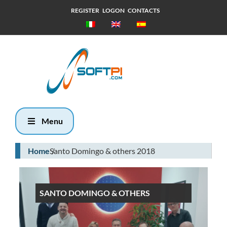
REGISTER
LOGON
CONTACTS
Domenica, 9
Agosto 2026
6:24
Menu
Home
Santo Domingo & others 2018
SANTO DOMINGO & OTHERS