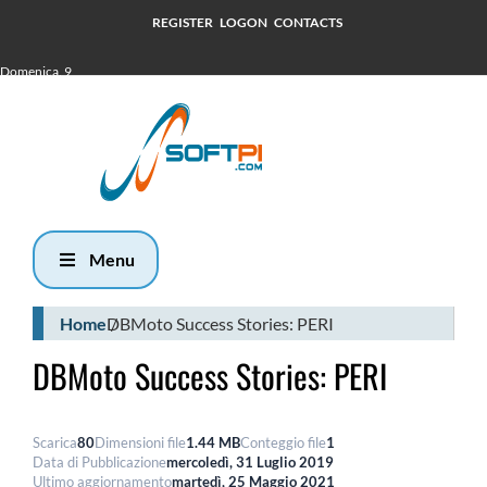
REGISTER
LOGON
CONTACTS
Domenica, 9
Agosto 2026
7:16
Menu
Home
DBMoto Success Stories: PERI
DBMoto Success Stories: PERI
Scarica
80
Dimensioni file
1.44 MB
Conteggio file
1
Data di Pubblicazione
mercoledì, 31 Luglio 2019
Ultimo aggiornamento
martedì, 25 Maggio 2021