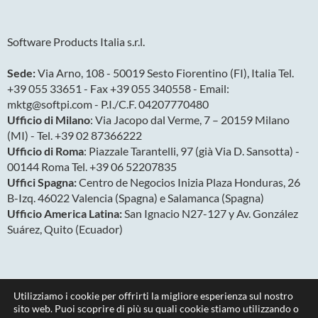
Software Products Italia s.r.l.
Sede:
Via Arno, 108 - 50019 Sesto Fiorentino (FI), Italia Tel.
+39 055 33651 - Fax +39 055 340558 - Email:
mktg@softpi.com - P.I./C.F. 04207770480
Ufficio di Milano
: Via Jacopo dal Verme, 7 – 20159 Milano
(MI) - Tel. +39 02 87366222
Ufficio di Roma
: Piazzale Tarantelli, 97 (già Via D. Sansotta) -
00144 Roma Tel. +39 06 52207835
Uffici Spagna:
Centro de Negocios Inizia Plaza Honduras, 26
B-Izq. 46022 Valencia (Spagna) e Salamanca (Spagna)
Ufficio America Latina:
San Ignacio N27-127 y Av. González
Suárez, Quito (Ecuador)
Utilizziamo i cookie per offrirti la migliore esperienza sul nostro
sito web. Puoi scoprire di più su quali cookie stiamo utilizzando o