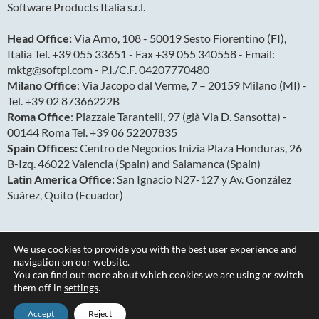
Software Products Italia s.r.l.
Head Office:
Via Arno, 108 - 50019 Sesto Fiorentino (FI),
Italia Tel. +39 055 33651 - Fax +39 055 340558 - Email:
mktg@softpi.com - P.I./C.F. 04207770480
Milano Office
: Via Jacopo dal Verme, 7 – 20159 Milano (MI) -
Tel. +39 02 87366222B
Roma Office
: Piazzale Tarantelli, 97 (già Via D. Sansotta) -
00144 Roma Tel. +39 06 52207835
Spain Offices:
Centro de Negocios Inizia Plaza Honduras, 26
B-Izq. 46022 Valencia (Spain) and Salamanca (Spain)
Latin America Office:
San Ignacio N27-127 y Av. González
Suárez, Quito (Ecuador)
We use cookies to provide you with the best user experience and
navigation on our website.
You can find out more about which cookies we are using or switch
them off in
settings
.
Copyright 2026
Privacy & Cookies
Accept
Reject