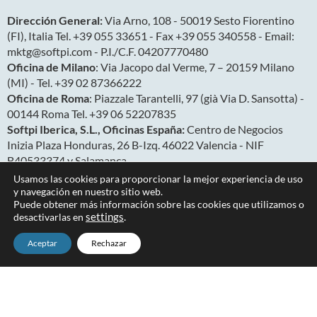
Dirección General:
Via Arno, 108 - 50019 Sesto Fiorentino
(FI), Italia Tel. +39 055 33651 - Fax +39 055 340558 - Email:
mktg@softpi.com - P.I./C.F. 04207770480
Oficina de Milano
: Via Jacopo dal Verme, 7 – 20159 Milano
(MI) - Tel. +39 02 87366222
Oficina de Roma
: Piazzale Tarantelli, 97 (già Via D. Sansotta) -
00144 Roma Tel. +39 06 52207835
Softpi Iberica, S.L., Oficinas España:
Centro de Negocios
Inizia Plaza Honduras, 26 B-Izq. 46022 Valencia - NIF
B40533374 y Salamanca
Oficina América Latina:
San Ignacio N27-127 y Av. González
Usamos las cookies para proporcionar la mejor experiencia de uso
Suárez, Quito (Ecuador)
y navegación en nuestro sitio web.
Puede obtener más información sobre las cookies que utilizamos o
desactivarlas en
settings
.
Aceptar
Rechazar
Copyright 2026
Privacy & Cookies