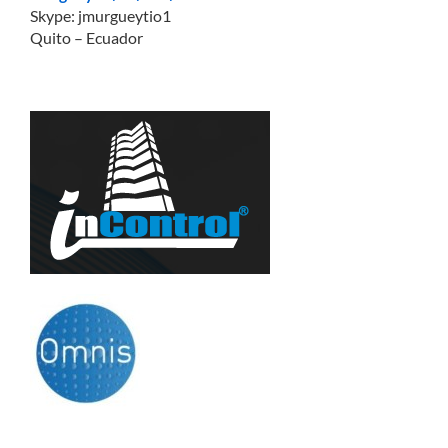
Preguntas y respuestas
19H30
Skype: jmurgueytio1
Refrigerio, contactos y cierre
Quito – Ecuador