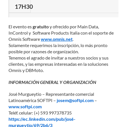
17H30
Refrigerio
El evento es
gratuito
y ofrecido por Main Data,
InControl y Software Products Italia con el soporte de
17H40
Omnis Software
www.omnis.net
.
Solamente requerimos la inscripción, lo más pronto
posible por razones de organización.
Presentación del Portal de Servicios al Constructor e In
Tenemos el agrado de invitar a nuestros socios y sus
Preguntas y respuestas
clientes, y las empresas interesadas en la soluciones
Omnis y DBMoto.
18H40
INFORMACIÓN GENERAL Y
ORGANIZACIÓN
Refrigerio
José Murgueytio – Representante comercial
Latinoamérica SOFTPI –
josem@softpi.com
–
www.softpi.com
Teléf. celular: (+) 593 997378735
18H50
https
://
ec.linkedin.com/pub/josé-
Presentación de la App Gestión de Relaciones con los Cl
murgueytio/69/2b6/3