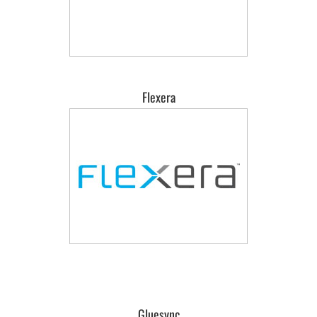
Flexera
Gluesync