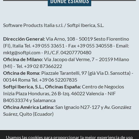
DÓNDE ESTAMOS
Software Products Italia s.r.l. / Softpi Iberica, S.L.
Dirección General:
Via Arno, 108 - 50019 Sesto Fiorentino
(FI), Italia Tel. +39 055 33651 - Fax +39 055 340558 - Email:
mktg@softpi.com - P.I./C.F. 04207770480
Oficina de Milano
: Via Jacopo dal Verme, 7 – 20159 Milano
(MI) - Tel. +39 02 87366222
Oficina de Roma
: Piazzale Tarantelli, 97 (già Via D. Sansotta) -
00144 Roma Tel. +39 06 52207835
Softpi Iberica, S.L., Oficinas España:
Centro de Negocios
Inizia Plaza Honduras, 26 B-Izq. 46022 Valencia - NIF
B40533374 y Salamanca
Oficina América Latina:
San Ignacio N27-127 y Av. González
Suárez, Quito (Ecuador)
Usamos las cookies para proporcionar la mejor experiencia de uso