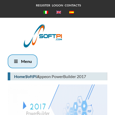
REGISTER
LOGON
CONTACTS
Viernes, 7
Agosto 2026
20:30
Menu
Home
SoftPI
Appeon PowerBuilder 2017