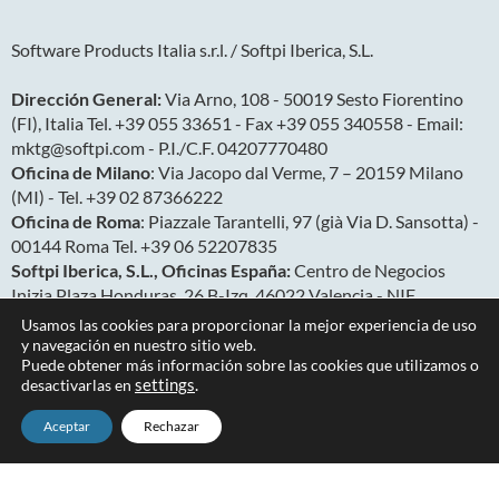
Software Products Italia s.r.l. / Softpi Iberica, S.L.
Dirección General:
Via Arno, 108 - 50019 Sesto Fiorentino
(FI), Italia Tel. +39 055 33651 - Fax +39 055 340558 - Email:
mktg@softpi.com - P.I./C.F. 04207770480
Oficina de Milano
: Via Jacopo dal Verme, 7 – 20159 Milano
(MI) - Tel. +39 02 87366222
Oficina de Roma
: Piazzale Tarantelli, 97 (già Via D. Sansotta) -
00144 Roma Tel. +39 06 52207835
Softpi Iberica, S.L., Oficinas España:
Centro de Negocios
Inizia Plaza Honduras, 26 B-Izq. 46022 Valencia - NIF
B40533374 y Salamanca
Usamos las cookies para proporcionar la mejor experiencia de uso
Oficina América Latina:
San Ignacio N27-127 y Av. González
y navegación en nuestro sitio web.
Puede obtener más información sobre las cookies que utilizamos o
Suárez, Quito (Ecuador)
desactivarlas en
settings
.
Aceptar
Rechazar