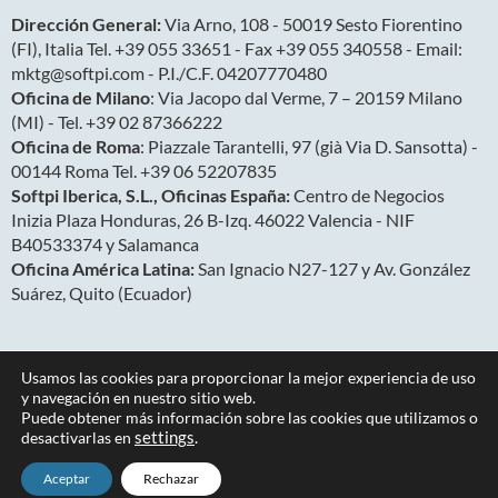
Dirección General:
Via Arno, 108 - 50019 Sesto Fiorentino
(FI), Italia Tel. +39 055 33651 - Fax +39 055 340558 - Email:
mktg@softpi.com - P.I./C.F. 04207770480
Oficina de Milano
: Via Jacopo dal Verme, 7 – 20159 Milano
(MI) - Tel. +39 02 87366222
Oficina de Roma
: Piazzale Tarantelli, 97 (già Via D. Sansotta) -
00144 Roma Tel. +39 06 52207835
Softpi Iberica, S.L., Oficinas España:
Centro de Negocios
Inizia Plaza Honduras, 26 B-Izq. 46022 Valencia - NIF
B40533374 y Salamanca
Oficina América Latina:
San Ignacio N27-127 y Av. González
Suárez, Quito (Ecuador)
Usamos las cookies para proporcionar la mejor experiencia de uso
y navegación en nuestro sitio web.
Puede obtener más información sobre las cookies que utilizamos o
desactivarlas en
Copyright 2026
settings
.
Privacy & Cookies
Aceptar
Rechazar