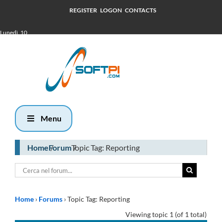
REGISTER
LOGON
CONTACTS
Lunedì, 10
Agosto 2026
7:11
Menu
Home
Forum
Topic Tag: Reporting
Home
›
Forums
›
Topic Tag: Reporting
Viewing topic 1 (of 1 total)