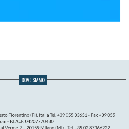
DOVE SIAMO
sto Fiorentino (FI), Italia Tel. +39 055 33651 - Fax +39 055
om - P.I./C.F. 04207770480
dal Verme, 7 – 20159 Milano (MI) - Tel. +39 02 87366222