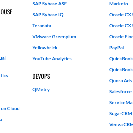
SAP Sybase ASE
Marketo
HOUSE
SAP Sybase IQ
Oracle CX 
Teradata
Oracle CX 
VMware Greenplum
Oracle Elo
Yellowbrick
PayPal
ual
YouTube Analytics
QuickBook
QuickBook
DEVOPS
tics
Quora Ads
QMetry
Salesforce
ServiceMa
on Cloud
SugarCRM
a
Veeva CR