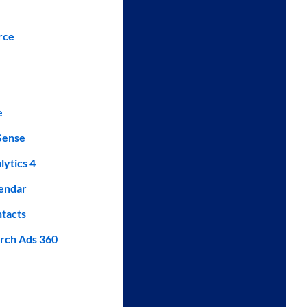
rce
e
Sense
lytics 4
endar
tacts
rch Ads 360