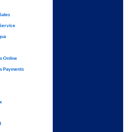
Sales
Service
qua
s Online
s Payments
x
M