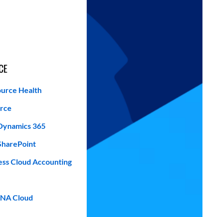
CE
urce Health
orce
Dynamics 365
SharePoint
ess Cloud Accounting
NA Cloud