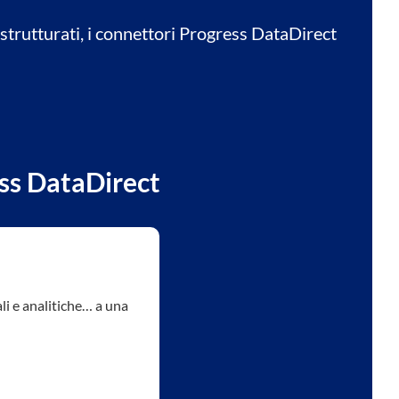
strutturati, i connettori Progress DataDirect
ess DataDirect
ali e analitiche… a una