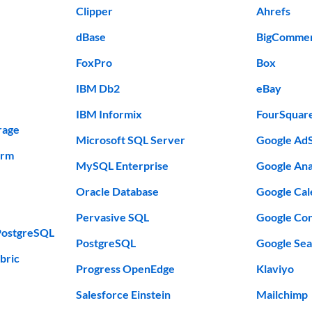
Clipper
Ahrefs
dBase
BigComme
FoxPro
Box
IBM Db2
eBay
IBM Informix
FourSquar
rage
Microsoft SQL Server
Google Ad
orm
MySQL Enterprise
Google Ana
Oracle Database
Google Cal
Pervasive SQL
Google Con
PostgreSQL
PostgreSQL
Google Sea
bric
Progress OpenEdge
Klaviyo
Salesforce Einstein
Mailchimp