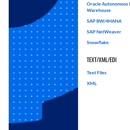
Oracle Autonomous 
Warehouse
SAP BW/4HANA
SAP NetWeaver
Snowflake
TEXT/XML/EDI
Text Files
XML