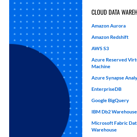
CLOUD DATA WARE
Amazon Aurora
Amazon Redshift
AWS S3
Azure Reserved Virt
Machine
Azure Synapse Analy
EnterpriseDB
Google BigQuery
IBM Db2 Warehouse 
Microsoft Fabric Dat
Warehouse