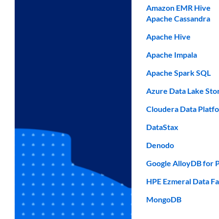
Amazon EMR Hive
Apache Cassandra
Apache Hive
Apache Impala
Apache Spark SQL
Azure Data Lake Sto
Cloudera Data Platf
DataStax
Denodo
Google AlloyDB for 
HPE Ezmeral Data Fa
MongoDB