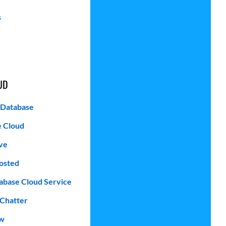
s
UD
 Database
e Cloud
ve
osted
abase Cloud Service
 Chatter
ow