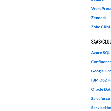
WordPres
Zendesk
Zoho CRM
SAAS/CLO
Azure SQL
Confluenc
Google Dri
IBM Db2 H
Oracle Dat
Salesforce
ServiceN