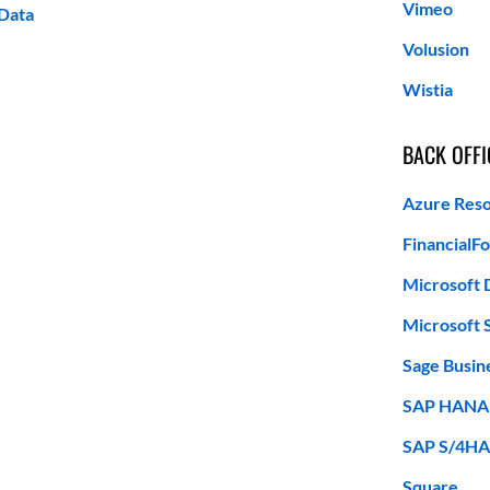
Vimeo
Data
Volusion
Wistia
BACK OFFI
Azure Reso
FinancialF
Microsoft 
Microsoft 
Sage Busin
SAP HANA
SAP S/4HA
Square