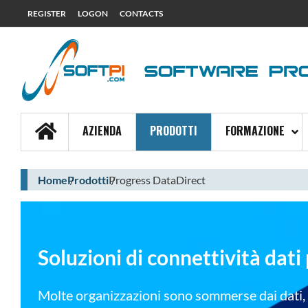
REGISTER
LOGON
CONTACTS
AZIENDA
PRODOTTI
FORMAZIONE
Home
Prodotti
Progress DataDirect
Soluzioni di connettività dati 
Molte organizzazioni sono sommerse dai dati, il 