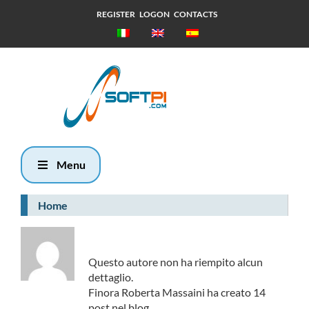
REGISTER
LOGON
CONTACTS
Sabato, 8
Agosto 2026
14:38
Menu
Home
Circa
Roberta Massaini
Questo autore non ha riempito alcun
dettaglio.
Finora Roberta Massaini ha creato 14
post nel blog.