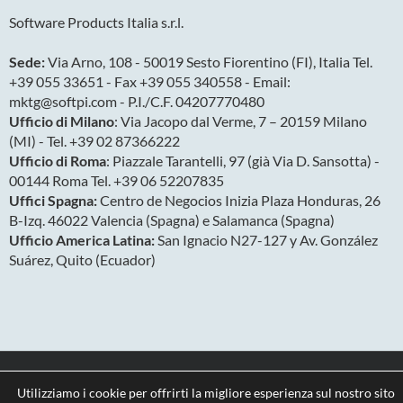
Software Products Italia s.r.l.
Sede:
Via Arno, 108 - 50019 Sesto Fiorentino (FI), Italia Tel.
+39 055 33651 - Fax +39 055 340558 - Email:
mktg@softpi.com - P.I./C.F. 04207770480
Ufficio di Milano
: Via Jacopo dal Verme, 7 – 20159 Milano
(MI) - Tel. +39 02 87366222
Ufficio di Roma
: Piazzale Tarantelli, 97 (già Via D. Sansotta) -
00144 Roma Tel. +39 06 52207835
Uffici Spagna:
Centro de Negocios Inizia Plaza Honduras, 26
B-Izq. 46022 Valencia (Spagna) e Salamanca (Spagna)
Ufficio America Latina:
San Ignacio N27-127 y Av. González
Suárez, Quito (Ecuador)
Copyright 2026
Privacy & Cookies
Utilizziamo i cookie per offrirti la migliore esperienza sul nostro sito