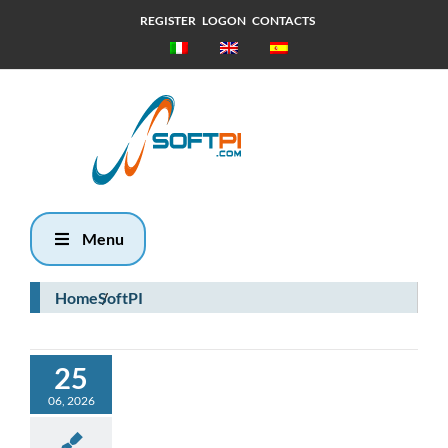
REGISTER
LOGON
CONTACTS
Giovedì, 6
Agosto 2026
7:34
Menu
Home
SoftPI
25
06, 2026