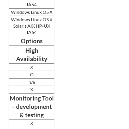
IA64
Windows Linux OS X
Windows Linux OS X
Solaris AIX HP-UX
IA64
Options
High
Availability
X
O
n/a
X
Monitoring Tool
– development
& testing
X