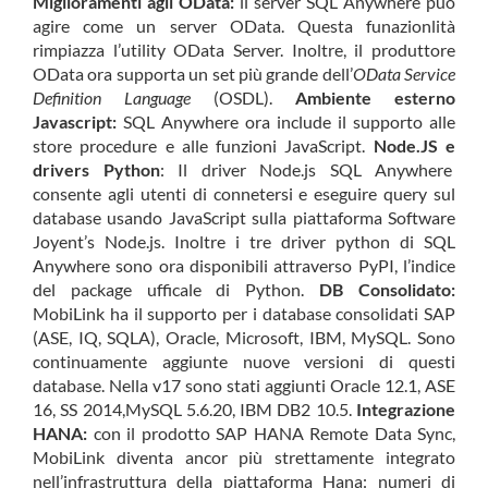
Miglioramenti agli OData:
il server SQL Anywhere può
agire come un server OData. Questa funazionlità
rimpiazza l’utility OData Server. Inoltre, il produttore
OData ora supporta un set più grande dell’
OData Service
Definition Language
(OSDL).
Ambiente esterno
Javascript:
SQL Anywhere ora include il supporto alle
store procedure e alle funzioni JavaScript.
Node.JS e
drivers Python
: Il driver
Node.js
SQL Anywhere
consente agli utenti di connetersi e eseguire query sul
database usando JavaScript sulla piattaforma Software
Joyent’s Node.js. Inoltre i tre driver python di SQL
Anywhere sono ora disponibili attraverso PyPI, l’indice
del package ufficale di Python.
DB Consolidato:
MobiLink ha il supporto per i database consolidati SAP
(ASE, IQ, SQLA), Oracle, Microsoft, IBM, MySQL. Sono
continuamente aggiunte nuove versioni di questi
database. Nella v17 sono stati aggiunti Oracle 12.1, ASE
16, SS 2014,MySQL 5.6.20, IBM DB2 10.5.
Integrazione
HANA:
con il prodotto SAP HANA Remote Data Sync,
MobiLink diventa ancor più strettamente integrato
nell’infrastruttura della piattaforma Hana: numeri di