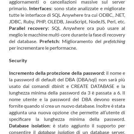
aggiornamenti o cancellazioni massive sul server
primario.
Interfaces
: sono state analizzate e migliorate
tutte le interfacce di SQL Anywhere tra cui ODBC, .NET,
JDBC, Ruby, PHP, OLEDB, JavaScript, NodeJS, Perl, etc.
Parallel recovery:
SQL Anywhere ora può usare al
meglio le macchine multi-core durante la fase di recovery
del database.
Prefetch:
Miglioramento del
prefetching
per incrementare le performacne.
Security
Incremento della protezione della password:
il nome e
la password di default del DBA (DBA/sql) non sarà più
usato dai comandi dbinit e CREATE DATABASE e la
lunghezza minima della password da 3 è passata a 6. Il
nome utente e la password del DBA devono essere
fornite quando si crea un nuovo database. Inoltre è stata
aggiunta
una nuova opzione che
permette all’utente di
specificare la lunghezza minima della password.
Database isolation:
è stato aggiunto il supporto per
consentire il
database isolation
di un database server.