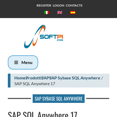
REGISTER
LOGON
CONTACTS
Sabato, 8
Agosto 2026
9:31
Menu
Home
Prodotti
SAP
SAP Sybase SQL Anywhere
SAP SQL Anywhere 17
SAP SYBASE SQL ANYWHERE
SAP SQL Anywhere 17