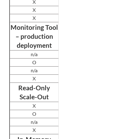
X
X
X
Monitoring Tool
– production
deployment
n/a
O
n/a
X
Read-Only
Scale-Out
X
O
n/a
X