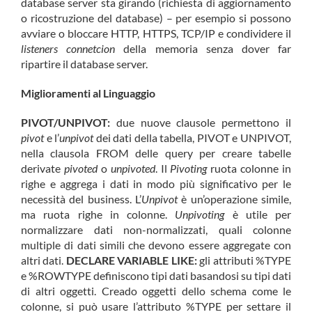
database server sta girando (richiesta di aggiornamento
o ricostruzione del database) – per esempio si possono
avviare o bloccare HTTP, HTTPS, TCP/IP e condividere il
listeners connetcion
della memoria senza dover far
ripartire il database server.
Miglioramenti al Linguaggio
PIVOT/UNPIVOT:
due nuove clausole permettono il
pivot
e l’
unpivot
dei dati della tabella, PIVOT e UNPIVOT,
nella clausola FROM delle query per creare tabelle
derivate
pivoted
o
unpivoted
. Il
Pivoting
ruota colonne in
righe e aggrega i dati in modo più significativo per le
necessità del business. L’
Unpivot
è un’operazione simile,
ma ruota righe in colonne.
Unpivoting
è utile per
normalizzare dati non-normalizzati, quali colonne
multiple di dati simili che devono essere aggregate con
altri dati.
DECLARE VARIABLE LIKE:
gli attributi %TYPE
e %ROWTYPE definiscono tipi dati basandosi su tipi dati
di altri oggetti. Creado oggetti dello schema come le
colonne, si può usare l’attributo %TYPE per settare il