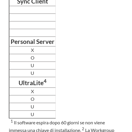
Sync Client
Personal Server
X
O
U
U
4
UltraLite
X
O
U
U
1
Il software espira dopo 60 giorni se non viene
2
immessa una chiave di installazione.
La Workgroup