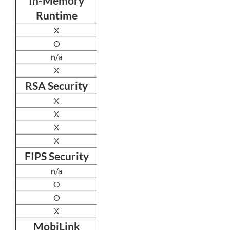
In-Memory
Runtime
X
O
n/a
X
RSA Security
X
X
X
X
FIPS Security
n/a
O
O
X
MobiLink