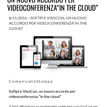
VIDEOCONFERENZA“IN THE CLOUD”
8/11/2016 – SOFTPI E VISOCON, UN NUOVO
ACCORDO PER VIDEOCONFERENZA“IN THE
CLOUD”
C o m u n i c a t o S t a m p a
Softpi e VisoCon, un nuovo accordo per
videoconferenza “in the cloud”
Il Vad ufficializza la partnership raggiunta con VisoCon per