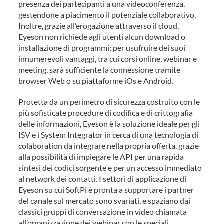
presenza dei partecipanti a una videoconferenza,
gestendone a piacimento il potenziale collaborativo.
Inoltre, grazie all’erogazione attraverso il cloud,
Eyeson non richiede agli utenti alcun download o
installazione di programmi; per usufruire dei suoi
innumerevoli vantaggi, tra cui corsi online, webinar e
meeting, sarà sufficiente la connessione tramite
browser Web o su piattaforme iOs e Android.
Protetta da un perimetro di sicurezza costruito con le
più sofisticate procedure di codifica e di crittografia
delle informazioni, Eyeson è la soluzione ideale per gli
ISV e i System Integrator in cerca di una tecnologia di
colaboration da integrare nella propria offerta, grazie
alla possibilità di impiegare le API per una rapida
sintesi dei codici sorgente e per un accesso immediato
al network dei contatti. I settori di applicazione di
Eyeson su cui SoftPi è pronta a supportare i partner
del canale sul mercato sono svariati, e spaziano dai
classici gruppi di conversazione in video chiamata
all’organizzazione dei webinar con le speciali