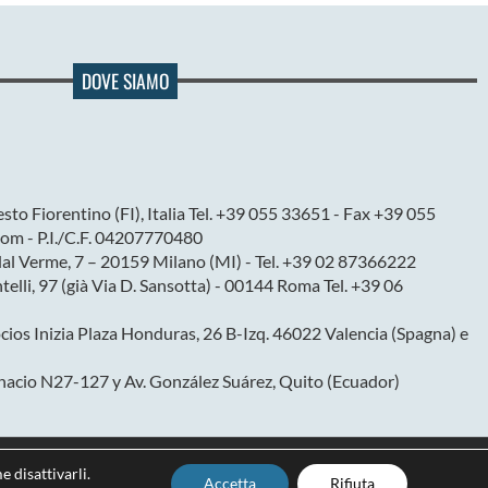
DOVE SIAMO
sto Fiorentino (FI), Italia Tel. +39 055 33651 - Fax +39 055
om - P.I./C.F. 04207770480
dal Verme, 7 – 20159 Milano (MI) - Tel. +39 02 87366222
ntelli, 97 (già Via D. Sansotta) - 00144 Roma Tel. +39 06
ios Inizia Plaza Honduras, 26 B-Izq. 46022 Valencia (Spagna) e
nacio N27-127 y Av. González Suárez, Quito (Ecuador)
e disattivarli.
Accetta
Rifiuta