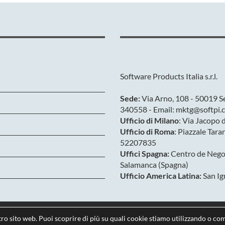
Software Products Italia s.r.l.
Sede:
Via Arno, 108 - 50019 Se
340558 - Email: mktg@softpi.c
Ufficio di Milano
: Via Jacopo 
Ufficio di Roma
: Piazzale Tara
52207835
Uffici Spagna:
Centro de Negoc
Salamanca (Spagna)
Ufficio America Latina:
San Ig
tro sito web. Puoi scoprire di più su quali cookie stiamo utilizzando o com
Privacy & Cookies