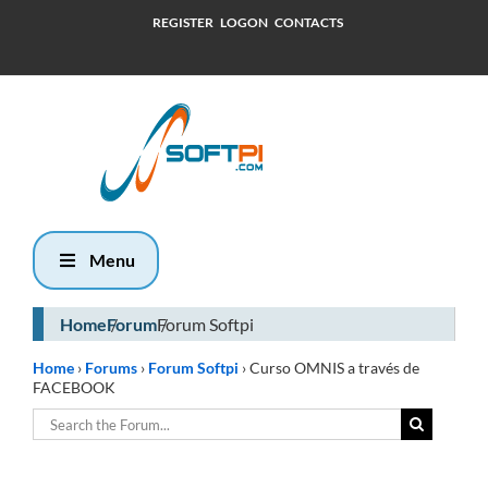
REGISTER
LOGON
CONTACTS
Domingo, 9
Agosto 2026
5:37
Menu
Home
Forum
Forum Softpi
Home
›
Forums
›
Forum Softpi
›
Curso OMNIS a través de
FACEBOOK