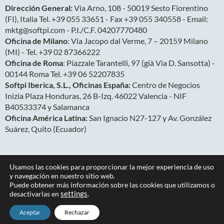
Dirección General:
Via Arno, 108 - 50019 Sesto Fiorentino
(FI), Italia Tel. +39 055 33651 - Fax +39 055 340558 - Email:
mktg@softpi.com - P.I./C.F. 04207770480
Oficina de Milano
: Via Jacopo dal Verme, 7 – 20159 Milano
(MI) - Tel. +39 02 87366222
Oficina de Roma
: Piazzale Tarantelli, 97 (già Via D. Sansotta) -
00144 Roma Tel. +39 06 52207835
Softpi Iberica, S.L., Oficinas España:
Centro de Negocios
Inizia Plaza Honduras, 26 B-Izq. 46022 Valencia - NIF
B40533374 y Salamanca
Oficina América Latina:
San Ignacio N27-127 y Av. González
Suárez, Quito (Ecuador)
Usamos las cookies para proporcionar la mejor experiencia de uso
y navegación en nuestro sitio web.
Puede obtener más información sobre las cookies que utilizamos o
desactivarlas en
Copyright 2026
settings
.
Privacy & Cookies
Aceptar
Rechazar