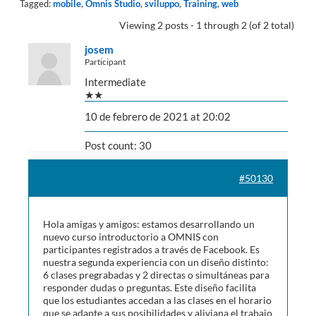
Tagged:
mobile
,
Omnis Studio
,
sviluppo
,
Training
,
web
Viewing 2 posts - 1 through 2 (of 2 total)
josem
Participant
Intermediate
★★
10 de febrero de 2021 at 20:02
Post count: 30
#50130
Hola amigas y amigos: estamos desarrollando un
nuevo curso introductorio a OMNIS con
participantes registrados a través de Facebook. Es
nuestra segunda experiencia con un diseño distinto:
6 clases pregrabadas y 2 directas o simultáneas para
responder dudas o preguntas. Este diseño facilita
que los estudiantes accedan a las clases en el horario
que se adapte a sus posibilidades y aliviana el trabajo