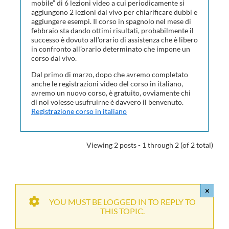
mobile” di 6 lezioni video a cui periodicamente si
aggiungono 2 lezioni dal vivo per chiarificare dubbi e
aggiungere esempi. Il corso in spagnolo nel mese di
febbraio sta dando ottimi risultati, probabilmente il
successo è dovuto all’orario di assistenza che è libero
in confronto all’orario determinato che impone un
corso dal vivo.
Dal primo di marzo, dopo che avremo completato
anche le registrazioni video del corso in italiano,
avremo un nuovo corso, è gratuito, ovviamente chi
di noi volesse usufruirne è davvero il benvenuto.
Registrazione corso in italiano
Viewing 2 posts - 1 through 2 (of 2 total)
×
YOU MUST BE LOGGED IN TO REPLY TO
THIS TOPIC.