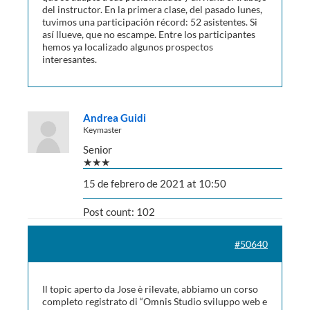
del instructor. En la primera clase, del pasado lunes,
tuvimos una participación récord: 52 asistentes. Si
así llueve, que no escampe. Entre los participantes
hemos ya localizado algunos prospectos
interesantes.
Andrea Guidi
Keymaster
Senior
★★★
15 de febrero de 2021 at 10:50
Post count: 102
#50640
Il topic aperto da Jose è rilevate, abbiamo un corso
completo registrato di “Omnis Studio sviluppo web e