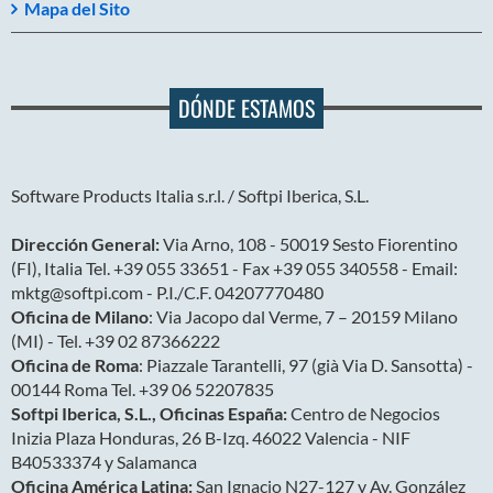
Mapa del Sito
DÓNDE ESTAMOS
Software Products Italia s.r.l. / Softpi Iberica, S.L.
Dirección General:
Via Arno, 108 - 50019 Sesto Fiorentino
(FI), Italia Tel. +39 055 33651 - Fax +39 055 340558 - Email:
mktg@softpi.com - P.I./C.F. 04207770480
Oficina de Milano
: Via Jacopo dal Verme, 7 – 20159 Milano
(MI) - Tel. +39 02 87366222
Oficina de Roma
: Piazzale Tarantelli, 97 (già Via D. Sansotta) -
00144 Roma Tel. +39 06 52207835
Softpi Iberica, S.L., Oficinas España:
Centro de Negocios
Inizia Plaza Honduras, 26 B-Izq. 46022 Valencia - NIF
B40533374 y Salamanca
Oficina América Latina:
San Ignacio N27-127 y Av. González