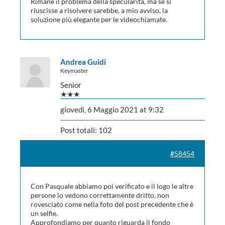
Rimane il problema della specularità, ma se si
riuscisse a risolvere sarebbe, a mio avviso, la
soluzione più elegante per le videochiamate.
Andrea Guidi
Keymaster
Senior
★★★
giovedì, 6 Maggio 2021 at 9:32
Post totali: 102
#58454
Con Pasquale abbiamo poi verificato e il logo le altre
persone lo vedono correttamente dritto, non
rovesciato come nella foto del post precedente che è
un selfie.
Approfondiamo per quanto riguarda il fondo