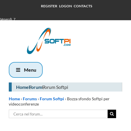
REGISTER
LOGON
CONTACTS
Venerdì, 7
Agosto 2026
14:53
Menu
Home
Forum
Forum Softpi
Home
›
Forums
›
Forum Softpi
›
Bozza sfondo Softpi per
videoconferenze