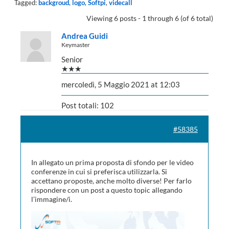
Tagged:
backgroud
,
logo
,
Softpi
,
videcall
Viewing 6 posts - 1 through 6 (of 6 total)
Andrea Guidi
Keymaster
Senior
★★★
mercoledì, 5 Maggio 2021 at 12:03
Post totali: 102
#58385
In allegato un prima proposta di sfondo per le video
conferenze in cui si preferisca utilizzarla. Si
accettano proposte, anche molto diverse! Per farlo
rispondere con un post a questo topic allegando
l’immagine/i.