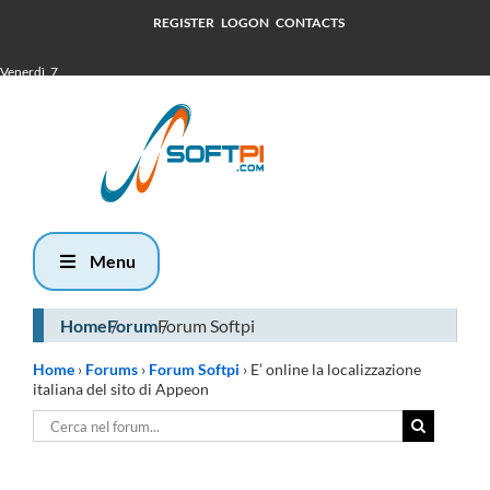
REGISTER
LOGON
CONTACTS
Venerdì, 7
Agosto 2026
13:23
Menu
Home
Forum
Forum Softpi
Home
›
Forums
›
Forum Softpi
›
E’ online la localizzazione
italiana del sito di Appeon