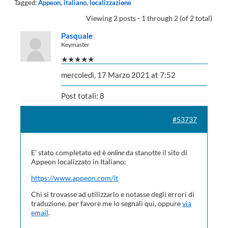
Tagged:
Appeon
,
italiano
,
localizzazione
Viewing 2 posts - 1 through 2 (of 2 total)
Pasquale
Keymaster
★★★★★
mercoledì, 17 Marzo 2021 at 7:52
Post totali: 8
#53737
E’ stato completato ed è
online
da stanotte il sito di
Appeon localizzato in Italiano:
https://www.appeon.com/it
Chi si trovasse ad utilizzarlo e notasse degli errori di
traduzione, per favore me lo segnali qui, oppure
via
email
.