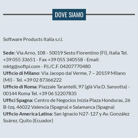
DOVE SIAMO
Software Products Italia s.r.l.
Sede:
Via Arno, 108 - 50019 Sesto Fiorentino (FI), Italia Tel.
+39 055 33651 - Fax +39 055 340558 - Email:
mktg@softpi.com - P.I./C.F. 04207770480
Ufficio di Milano
: Via Jacopo dal Verme, 7 – 20159 Milano
(MI) - Tel. +39 02 87366222
Ufficio di Roma
: Piazzale Tarantelli, 97 (già Via D. Sansotta) -
00144 Roma Tel. +39 06 52207835
Uffici Spagna:
Centro de Negocios Inizia Plaza Honduras, 26
B-Izq. 46022 Valencia (Spagna) e Salamanca (Spagna)
Ufficio America Latina:
San Ignacio N27-127 y Av. González
Suárez, Quito (Ecuador)