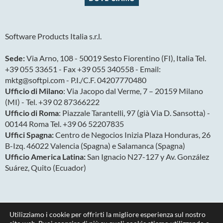
Software Products Italia s.r.l.
Sede:
Via Arno, 108 - 50019 Sesto Fiorentino (FI), Italia Tel.
+39 055 33651 - Fax +39 055 340558 - Email:
mktg@softpi.com - P.I./C.F. 04207770480
Ufficio di Milano
: Via Jacopo dal Verme, 7 – 20159 Milano
(MI) - Tel. +39 02 87366222
Ufficio di Roma
: Piazzale Tarantelli, 97 (già Via D. Sansotta) -
00144 Roma Tel. +39 06 52207835
Uffici Spagna:
Centro de Negocios Inizia Plaza Honduras, 26
B-Izq. 46022 Valencia (Spagna) e Salamanca (Spagna)
Ufficio America Latina:
San Ignacio N27-127 y Av. González
Suárez, Quito (Ecuador)
Utilizziamo i cookie per offrirti la migliore esperienza sul nostro