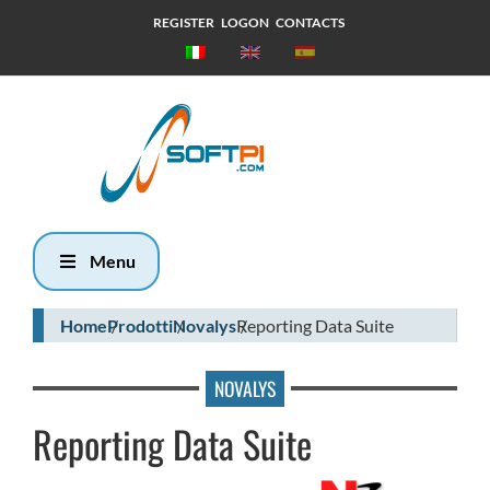
REGISTER
LOGON
CONTACTS
Domenica, 9
Agosto 2026
11:18
Menu
Home
Prodotti
Novalys
Reporting Data Suite
NOVALYS
Reporting Data Suite