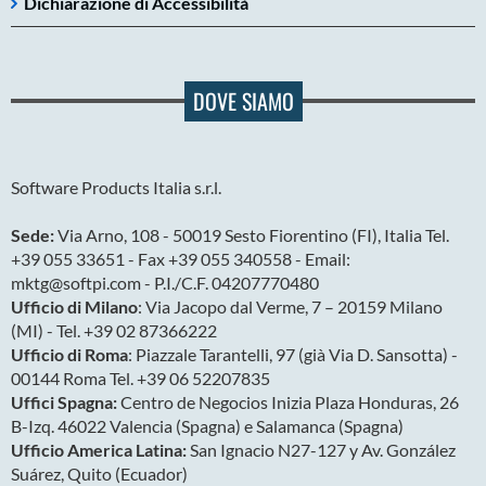
Dichiarazione di Accessibilità
DOVE SIAMO
Software Products Italia s.r.l.
Sede:
Via Arno, 108 - 50019 Sesto Fiorentino (FI), Italia Tel.
+39 055 33651 - Fax +39 055 340558 - Email:
mktg@softpi.com - P.I./C.F. 04207770480
Ufficio di Milano
: Via Jacopo dal Verme, 7 – 20159 Milano
(MI) - Tel. +39 02 87366222
Ufficio di Roma
: Piazzale Tarantelli, 97 (già Via D. Sansotta) -
00144 Roma Tel. +39 06 52207835
Uffici Spagna:
Centro de Negocios Inizia Plaza Honduras, 26
B-Izq. 46022 Valencia (Spagna) e Salamanca (Spagna)
Ufficio America Latina:
San Ignacio N27-127 y Av. González
Suárez, Quito (Ecuador)