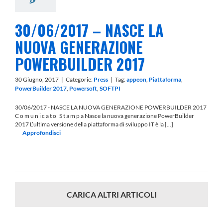
30/06/2017 – NASCE LA
NUOVA GENERAZIONE
POWERBUILDER 2017
30 Giugno, 2017
|
Categorie:
Press
|
Tag:
appeon
,
Piattaforma
,
PowerBuilder 2017
,
Powersoft
,
SOFTPI
30/06/2017 - NASCE LA NUOVA GENERAZIONE POWERBUILDER 2017
C o m u n i c a t o S t a m p a Nasce la nuova generazione PowerBuilder
2017 L’ultima versione della piattaforma di sviluppo IT è la [...]
Approfondisci
CARICA ALTRI ARTICOLI