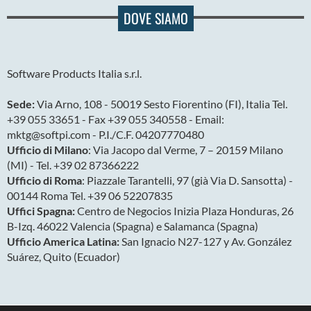
DOVE SIAMO
Software Products Italia s.r.l.
Sede:
Via Arno, 108 - 50019 Sesto Fiorentino (FI), Italia Tel.
+39 055 33651 - Fax +39 055 340558 - Email:
mktg@softpi.com - P.I./C.F. 04207770480
Ufficio di Milano
: Via Jacopo dal Verme, 7 – 20159 Milano
(MI) - Tel. +39 02 87366222
Ufficio di Roma
: Piazzale Tarantelli, 97 (già Via D. Sansotta) -
00144 Roma Tel. +39 06 52207835
Uffici Spagna:
Centro de Negocios Inizia Plaza Honduras, 26
B-Izq. 46022 Valencia (Spagna) e Salamanca (Spagna)
Ufficio America Latina:
San Ignacio N27-127 y Av. González
Suárez, Quito (Ecuador)