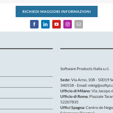
RICHIEDI MAGGIORI INFORMAZIONI
Software Products Italia s.r.l.
Sede:
Via Arno, 108 - 50019 Se
340558 - Email: mktg@softpi.c
Ufficio di Milano
: Via Jacopo 
Ufficio di Roma
: Piazzale Tara
52207835
Uffici Spagna:
Centro de Negoc
Salamanca (Spagna)