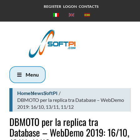
REGISTER
LOGON
CONTACTS
Giovedì, 6
Agosto 2026
4:23
Menu
Home
News
SoftPI
DBMOTO per la replica tra Database – WebDemo
2019: 16/10, 13/11, 11/12
DBMOTO per la replica tra
Database – WebDemo 2019: 16/10,