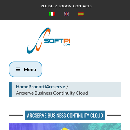
REGISTER
LOGON
CONTACTS
Venerdì, 7
Agosto 2026
22:7
Menu
Home
Prodotti
Arcserve
Arcserve Business Continuity Cloud
ARCSERVE BUSINESS CONTINUITY CLOUD