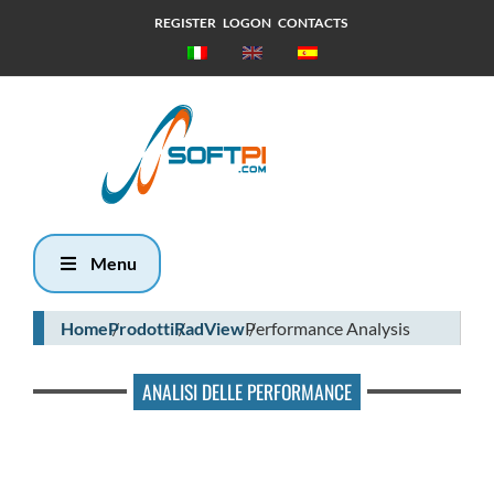
REGISTER
LOGON
CONTACTS
Sabato, 8
Agosto 2026
6:17
Menu
Home
Prodotti
RadView
Performance Analysis
ANALISI DELLE PERFORMANCE