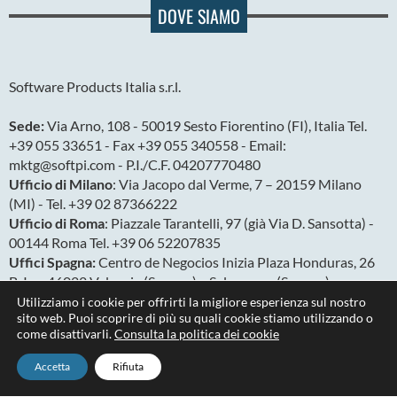
DOVE SIAMO
Software Products Italia s.r.l.
Sede:
Via Arno, 108 - 50019 Sesto Fiorentino (FI), Italia Tel.
+39 055 33651 - Fax +39 055 340558 - Email:
mktg@softpi.com - P.I./C.F. 04207770480
Ufficio di Milano
: Via Jacopo dal Verme, 7 – 20159 Milano
(MI) - Tel. +39 02 87366222
Ufficio di Roma
: Piazzale Tarantelli, 97 (già Via D. Sansotta) -
00144 Roma Tel. +39 06 52207835
Uffici Spagna:
Centro de Negocios Inizia Plaza Honduras, 26
B-Izq. 46022 Valencia (Spagna) e Salamanca (Spagna)
Ufficio America Latina:
San Ignacio N27-127 y Av. González
Utilizziamo i cookie per offrirti la migliore esperienza sul nostro
sito web. Puoi scoprire di più su quali cookie stiamo utilizzando o
Suárez, Quito (Ecuador)
come disattivarli.
Consulta la politica dei cookie
Accetta
Rifiuta