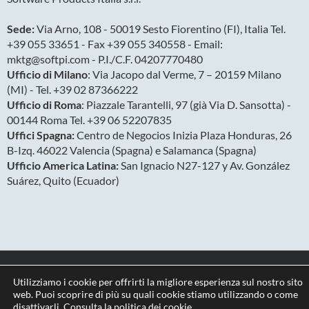
Sede:
Via Arno, 108 - 50019 Sesto Fiorentino (FI), Italia Tel.
+39 055 33651 - Fax +39 055 340558 - Email:
mktg@softpi.com - P.I./C.F. 04207770480
Ufficio di Milano
: Via Jacopo dal Verme, 7 – 20159 Milano
(MI) - Tel. +39 02 87366222
Ufficio di Roma
: Piazzale Tarantelli, 97 (già Via D. Sansotta) -
00144 Roma Tel. +39 06 52207835
Uffici Spagna:
Centro de Negocios Inizia Plaza Honduras, 26
B-Izq. 46022 Valencia (Spagna) e Salamanca (Spagna)
Ufficio America Latina:
San Ignacio N27-127 y Av. González
Suárez, Quito (Ecuador)
Copyright 2026
Privacy & Cookies
Utilizziamo i cookie per offrirti la migliore esperienza sul nostro sito
web. Puoi scoprire di più su quali cookie stiamo utilizzando o come
disattivarli.
Consulta la politica dei cookie