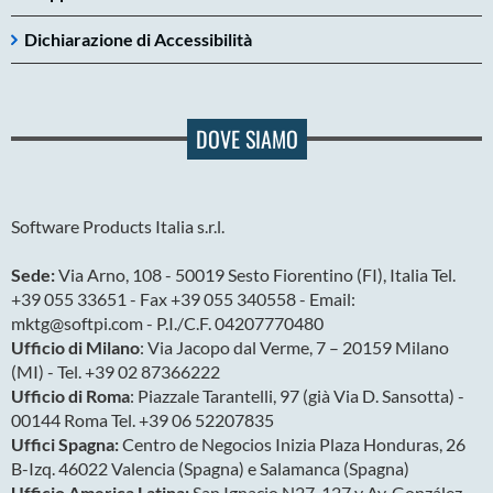
Dichiarazione di Accessibilità
DOVE SIAMO
Software Products Italia s.r.l.
Sede:
Via Arno, 108 - 50019 Sesto Fiorentino (FI), Italia Tel.
+39 055 33651 - Fax +39 055 340558 - Email:
mktg@softpi.com - P.I./C.F. 04207770480
Ufficio di Milano
: Via Jacopo dal Verme, 7 – 20159 Milano
(MI) - Tel. +39 02 87366222
Ufficio di Roma
: Piazzale Tarantelli, 97 (già Via D. Sansotta) -
00144 Roma Tel. +39 06 52207835
Uffici Spagna:
Centro de Negocios Inizia Plaza Honduras, 26
B-Izq. 46022 Valencia (Spagna) e Salamanca (Spagna)
Ufficio America Latina:
San Ignacio N27-127 y Av. González